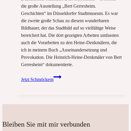
die große Ausstellung „Bert Gerresheim.
Geschichten“ im Düsseldorfer Stadtmuseum. Es war
die zweite große Schau zu diesem wunderbaren
Bildhauer, der das Stadtbild auf so vielfältige Weise
bereichert hat. Die dort gezeigten Arbeiten umfassten
auch die Vorarbeiten zu den Heine-Denkmälern, die
ich in meinem Buch „Auseinandersetzung und
Provokation. Die Heinrich-Heine-Denkmäler von Bert
Gerresheim“ dokumentierte.
Heinrich
Jetzt Schmöckern
Heine
in
der
Plastik
von
Bert
Bleiben Sie mit mir verbunden
Gerresheim