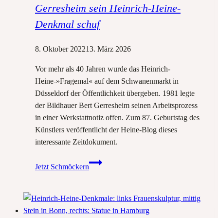
voller
Gerresheim sein Heinrich-Heine-
Hindernisse
Denkmal schuf
8. Oktober 2022
13. März 2026
Vor mehr als 40 Jahren wurde das Heinrich-
Heine-»Fragemal« auf dem Schwanenmarkt in
Düsseldorf der Öffentlichkeit übergeben. 1981 legte
der Bildhauer Bert Gerresheim seinen Arbeitsprozess
in einer Werkstattnotiz offen. Zum 87. Geburtstag des
Künstlers veröffentlicht der Heine-Blog dieses
interessante Zeitdokument.
Werkstattnotizen:
Jetzt Schmöckern
Wie
Bert
Gerresheim
sein