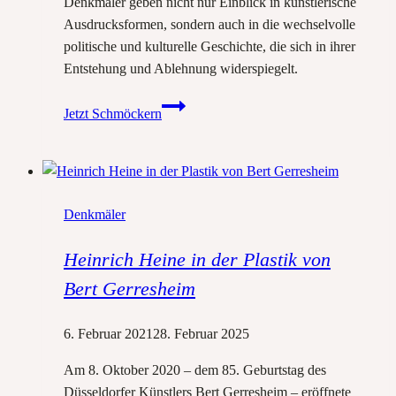
Denkmäler geben nicht nur Einblick in künstlerische
Ausdrucksformen, sondern auch in die wechselvolle
politische und kulturelle Geschichte, die sich in ihrer
Entstehung und Ablehnung widerspiegelt.
Von
Jetzt Schmöckern
der
Verhinderung
zur
Wiedergutmachung:
Denkmäler
Personendenkmäler
für
Heinrich Heine in der Plastik von
Heinrich
Heine
Bert Gerresheim
vom
19.
6. Februar 2021
28. Februar 2025
Jahrhundert
bis
Am 8. Oktober 2020 – dem 85. Geburtstag des
heute
Düsseldorfer Künstlers Bert Gerresheim – eröffnete