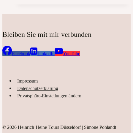
und
Stadtbild:
Wie
Bert
Gerresheim
Bleiben Sie mit mir verbunden
Düsseldorf
mit
seinen
Facebook
LinkedIn
YouTube
Denkmälern
geprägt
hat
Impressum
Datenschutzerklärung
Privatsphäre-Einstellungen ändern
© 2026 Heinrich-Heine-Tours Düsseldorf | Simone Pohlandt