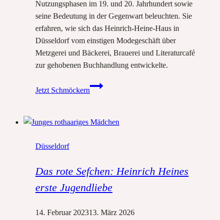
Nutzungsphasen im 19. und 20. Jahrhundert sowie
seine Bedeutung in der Gegenwart beleuchten. Sie
erfahren, wie sich das Heinrich-Heine-Haus in
Düsseldorf vom einstigen Modegeschäft über
Metzgerei und Bäckerei, Brauerei und Literaturcafé
zur gehobenen Buchhandlung entwickelte.
Die
Jetzt Schmöckern
wechselvolle
Geschichte
des
Geburtshauses
Düsseldorf
von
Heinrich
Das rote Sefchen: Heinrich Heines
Heine
erste Jugendliebe
14. Februar 2023
13. März 2026