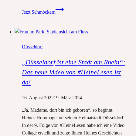
Ein
Jetzt Schmöckern
Abend
im
Zeichen
der
Düsseldorf
Heine-
Begeisterung:
„Düsseldorf ist eine Stadt am Rhein“:
Heinrich-
Heine-
Das neue Video von #HeineLesen ist
Denkmäler
da!
in
Deutschland
16. August 2022
19. März 2024
„Ja, Madame, dort bin ich geboren“, so beginnt
Heines Hommage auf seinen Heimatstadt Düsseldorf.
In der 9. Folge von #HeineLesen habe ich eine Video-
Collage erstellt und zeige Ihnen Heines Geschichten