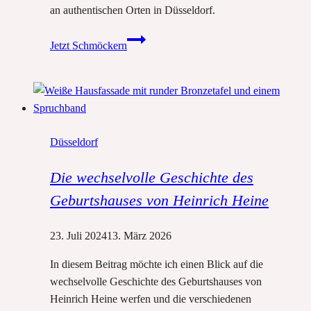
an authentischen Orten in Düsseldorf.
„Düsseldorf
Jetzt Schmöckern
ist
eine
Stadt
am
Rhein“:
Düsseldorf
Das
neue
Die wechselvolle Geschichte des
Video
von
Geburtshauses von Heinrich Heine
#HeineLesen
ist
23. Juli 2024
13. März 2026
da!
In diesem Beitrag möchte ich einen Blick auf die
wechselvolle Geschichte des Geburtshauses von
Heinrich Heine werfen und die verschiedenen