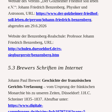
Website des Vereins „Der Golzheimer Friedhof soll leben
e.V.“: Johann Friedrich Benzenberg. Physiker und
Astronom, URL:
https://www.der-golzheimer-friedhof-
soll-leben.de/person/johann-friedrich-benzenberg
,
abgerufen am 29.6.2026
Website der Benzenberg-Realschule: Professor Johann
Friedrich Benzenberg, URL:
http://schulen.duesseldorf.de/rs-
siegburgerstr/benzenberg.htm
5.3 Brewers Schriften im Internet
Johann Paul Brewer:
Geschichte der französischen
Gerichts-Verfassung
– vom Ursprung der fränkischen
Monarchie bis zu unseren Zeiten, Düsseldorf: J.H.C.
Schreiner 1835–1837. Abrufbar unter:
https://www.digitale-
sammlungen.de/de/view/bsb10797116?page=5