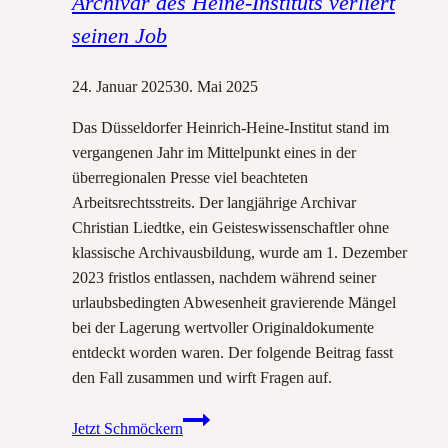
Archivar des Heine-Instituts verliert
seinen Job
24. Januar 2025
30. Mai 2025
Das Düsseldorfer Heinrich-Heine-Institut stand im
vergangenen Jahr im Mittelpunkt eines in der
überregionalen Presse viel beachteten
Arbeitsrechtsstreits. Der langjährige Archivar
Christian Liedtke, ein Geisteswissenschaftler ohne
klassische Archivausbildung, wurde am 1. Dezember
2023 fristlos entlassen, nachdem während seiner
urlaubsbedingten Abwesenheit gravierende Mängel
bei der Lagerung wertvoller Originaldokumente
entdeckt worden waren. Der folgende Beitrag fasst
den Fall zusammen und wirft Fragen auf.
Kulturschätze
Jetzt Schmöckern
im