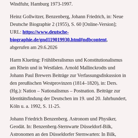
Windfuhr, Hamburg 1973-1997.
Heinz Gollwitzer, Benzenberg, Johann Friedrich, in: Neue
Deutsche Biographie 2 (1955), S. 60 [Online-Version];
URL:
https://www.deutsche-
biographie.de/gnd119019930.html#ndbcontent
,
abgerufen am 29.6.2026
Harm Klueting: Frühliberalismus und Konstitutionalismus
am Rhein und in Westfalen. Arnold Mallinckrodts und
Johann Paul Brewers Beiträge zur Verfassungsdiskussion in
den preußischen Westprovinzen (1814–1820), in: Ders.
(Hg.): Nation – Nationalismus – Postnation. Beiträge zur
Identitätsfindung der Deutschen im 19. und 20. Jahrhundert,
Köln u. a. 1992, S. 11-25.
Johann Friedrich Benzenberg. Astronom und Physiker,
Geodät. In: Benzenberg-Sternwarte Düsseldorf-Bilk,
Astronomen an den Düsseldorfer Sternwarten: In Bilk,