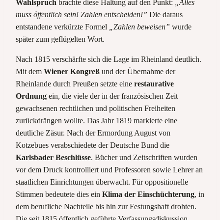
Wahlspruch
brachte diese Haltung auf den Punkt:
„Alles
muss öffentlich sein! Zahlen entscheiden!”
Die daraus
entstandene verkürzte Formel
„Zahlen beweisen”
wurde
später zum geflügelten Wort.
Nach 1815 verschärfte sich die Lage im Rheinland deutlich.
Mit dem
Wiener Kongreß
und der Übernahme der
Rheinlande durch Preußen setzte eine
restaurative
Ordnung
ein, die viele der in der französischen Zeit
gewachsenen rechtlichen und politischen Freiheiten
zurückdrängen wollte. Das Jahr 1819 markierte eine
deutliche Zäsur. Nach der Ermordung August von
Kotzebues verabschiedete der Deutsche Bund die
Karlsbader Beschlüsse
. Bücher und Zeitschriften wurden
vor dem Druck kontrolliert und Professoren sowie Lehrer an
staatlichen Einrichtungen überwacht. Für oppositionelle
Stimmen bedeutete dies ein
Klima der Einschüchterung
, in
dem berufliche Nachteile bis hin zur Festungshaft drohten.
Die seit 1815 öffentlich geführte Verfassungsdiskussion