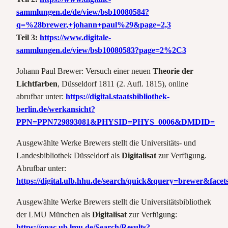
sammlungen.de/de/view/bsb10080584?
q=%28brewer,+johann+paul%29&page=2,3
Teil 3:
https://www.digitale-
sammlungen.de/view/bsb10080583?page=2%2C3
Johann Paul Brewer: Versuch einer neuen
Theorie der
Lichtfarben
, Düsseldorf 1811 (2. Aufl. 1815), online
abrufbar unter:
https://digital.staatsbibliothek-
berlin.de/werkansicht?
PPN=PPN729893081&PHYSID=PHYS_0006&DMDID=
Ausgewählte Werke Brewers stellt die Universitäts- und
Landesbibliothek Düsseldorf als
Digitalisat
zur Verfügung.
Abrufbar unter:
https://digital.ulb.hhu.de/search/quick&query=brewe
Ausgewählte Werke Brewers stellt die Universitätsbibliothek
der LMU München als
Digitalisat
zur Verfügung:
https://opac.ub.lmu.de/Search/Results?