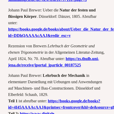
Johann Paul Brewer: Ueber die
Natur der festen und
flüssigen Körper
. Düsseldorf: Dänzer, 1805. Abrufbar
unter:
https://books.google.de/books/about/Ueber_die_Natur_der
id=DDhQAAAAcAAJ&redir_esc=y
Rezension von Brewers
Lehrbuch der Geometrie und
ebenen Trigonometrie
in der Allgemeinen Literatur-Zeitung,
April 1824, Nr. 70. Abrufbar unter:
https://zs.thulb.uni-
jena.de/receive/jportal_jparticle_00187525
Johann Paul Brewer:
Lehrbuch der Mechanik
in
elementarer Darstellung mit Uebungen und Anwendungen
auf Maschinen- und Bau-Constructionen. Düsseldorf und
Elberfeld: Schaub, 1829.
Teil 1
ist abrufbar unter:
https://books.google.de/books?
id=4I45AAAAcAAJ&printsec=frontcover&hl=de&source=g
Teil 2:
https://www.digitale-